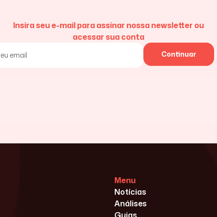
Insira seu e-mail para assinar nossa newsletter ou
acessar sua conta
Continuar
Menu
Notícias
Análises
Guias