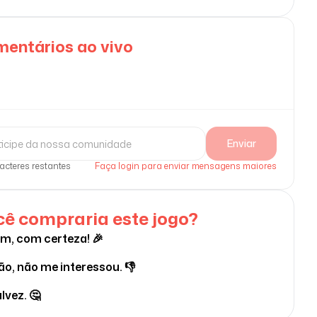
entários ao vivo
Enviar
acteres restantes
Faça login para enviar mensagens maiores
ê compraria este jogo?
im, com certeza! 🎉
ão, não me interessou. 👎
lvez. 🤔