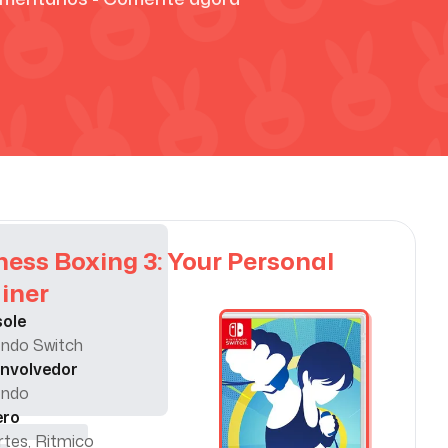
ness Boxing 3: Your Personal
iner
ole
endo Switch
nvolvedor
endo
ero
rtes, Ritmico