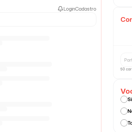
Login
Cadastro
Com
50 car
Voc
S
N
Ta