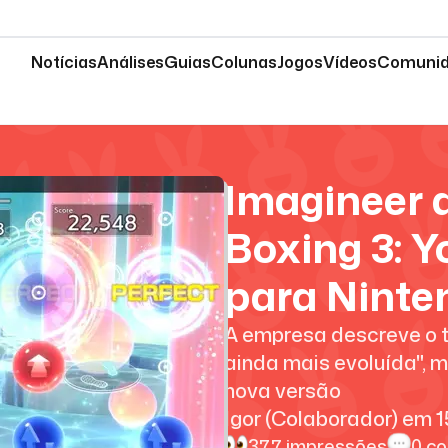
Notícias
Análises
Guias
Colunas
Jogos
Vídeos
Comuni
Imagineer 
Boxing 3: Y
para Ninte
A empresa descreve o t
ainda mais evoluída", 
nova versão
Igor (Colaborador)
em
1
377
impressões
0
co