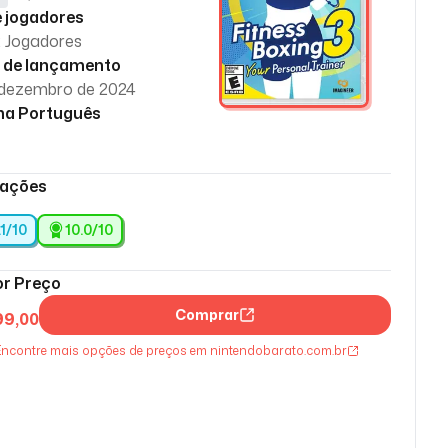
e jogadores
2 Jogadores
 de lançamento
 dezembro de 2024
ma Português
iações
.1/10
10.0
/10
r Preço
Comprar
99,00
ncontre mais opções de preços em nintendobarato.com.br