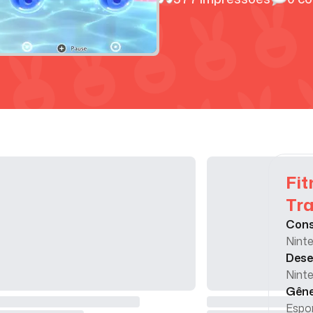
Fit
Tra
Cons
Nint
Dese
Nint
Gên
Espo