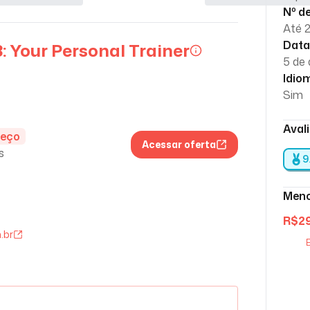
Nº d
Até 
Data
: Your Personal Trainer
5 de
Idio
Sim
Aval
reço
Acessar oferta
s
9
Meno
R$
2
.br
E