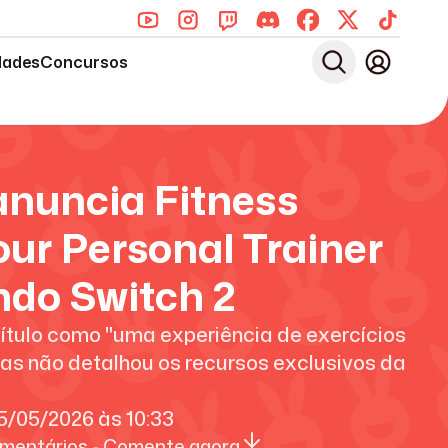
dades
Concursos
anuncia Fitness
our Personal Trainer
ndo Switch 2
ítulo como "uma experiência de exercícios
mas não detalhou os recursos exclusivos da
5/05/2026
às
10:33
mentários - Comente agora