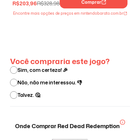
Comprar
R$
203,96
R$
328,98
Encontre mais opções de preços em nintendobarato.com.br
Ver menos
Você compraria este jogo?
Sim, com certeza! 🎉
Não, não me interessou. 👎
Talvez. 🤔
Onde Comprar
Red Dead Redemption