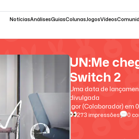
Notícias
Análises
Guias
Colunas
Jogos
Vídeos
Comuni
UN:Me cheg
Switch 2
Uma data de lançamento 
divulgada
Igor (Colaborador)
em
0
273
impressões
0
co