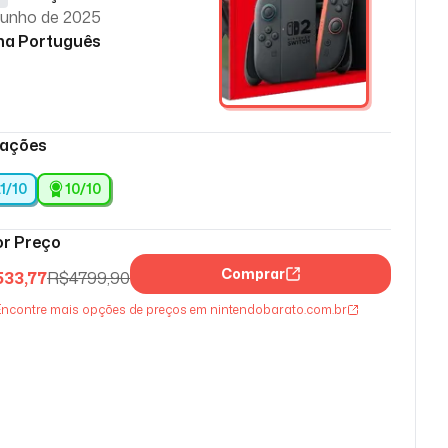
junho de 2025
ma Português
iações
.1/10
10
/10
r Preço
Comprar
533,77
R$
4799,90
ncontre mais opções de preços em nintendobarato.com.br