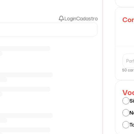
Com
Login
Cadastro
50 car
Voc
S
N
Ta