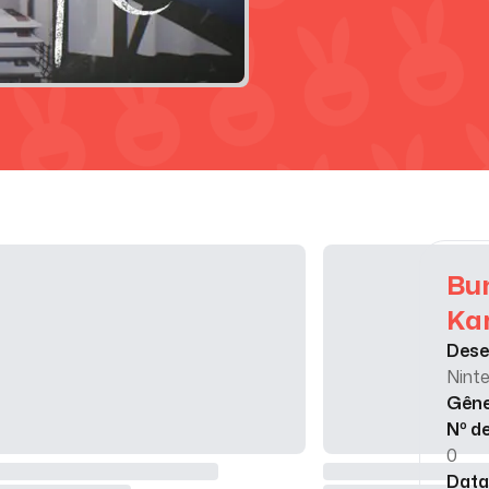
Bun
Kar
Dese
Nint
Gên
Nº d
0
Data