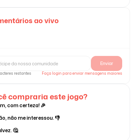
entários ao vivo
Enviar
acteres restantes
Faça login para enviar mensagens maiores
ê compraria este jogo?
im, com certeza! 🎉
ão, não me interessou. 👎
lvez. 🤔