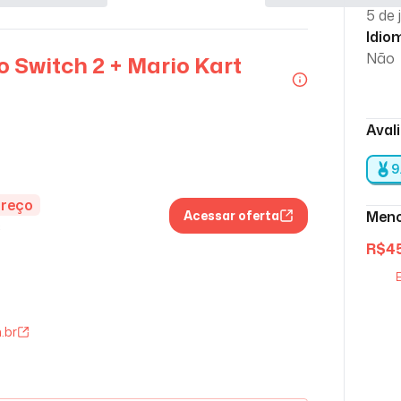
5 de 
Idio
Não
 Switch 2 + Mario Kart
Aval
9
preço
Acessar oferta
Meno
s
R$
4
E
.br