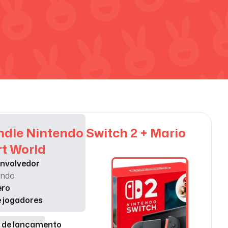
dle Nintendo Switch 2 + Mario
t World
nvolvedor
endo
ero
e jogadores
 de lançamento