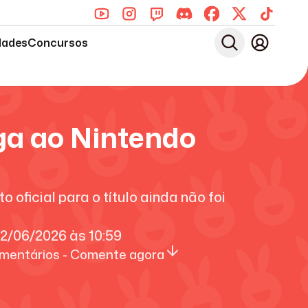
dades
Concursos
a ao Nintendo
oficial para o título ainda não foi
2/06/2026
às
10:59
mentários - Comente agora