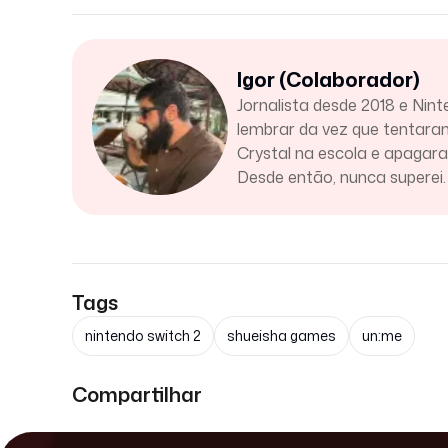
Igor (Colaborador)
Jornalista desde 2018 e Nint
lembrar da vez que tentar
Crystal na escola e apaga
Desde então, nunca superei.
Tags
nintendo switch 2
shueisha games
un:me
Compartilhar