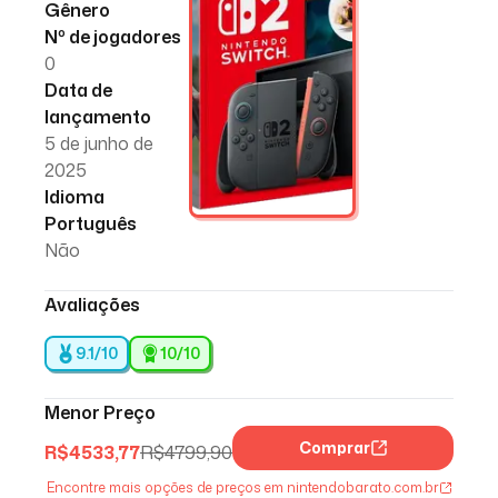
Gênero
Nº de jogadores
0
Data de
lançamento
5 de junho de
2025
Idioma
Português
Não
Avaliações
9.1/10
10
/10
Menor Preço
Comprar
R$
4533,77
R$
4799,90
Encontre mais opções de preços em nintendobarato.com.br