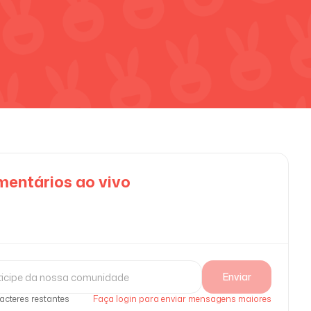
entários ao vivo
Enviar
acteres restantes
Faça login para enviar mensagens maiores