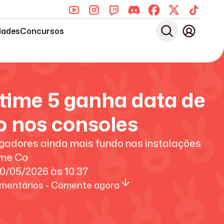
dades
Concursos
time 5 ganha data de
 nos consoles
jogadores ainda mais fundo nas instalações
ime Co
0/05/2026
às
10:37
mentários - Comente agora