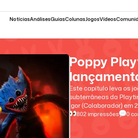
Notícias
Análises
Guias
Colunas
Jogos
Vídeos
Comuni
Poppy Play
lançamento
Este capítulo leva os 
subterrâneas da Playt
Igor (Colaborador)
em
2
802
impressões
0
co