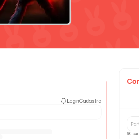
Com
Login
Cadastro
50 car