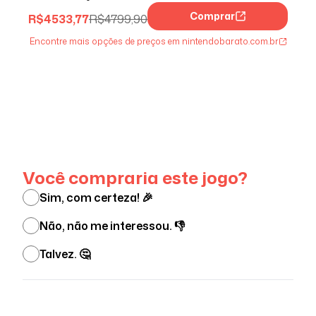
Comprar
R$
4533,77
R$
4799,90
Encontre mais opções de preços em nintendobarato.com.br
Ver menos
Você compraria este jogo?
Sim, com certeza! 🎉
Não, não me interessou. 👎
Talvez. 🤔