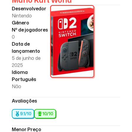
Mario Kart World
Desenvolvedor
Nintendo
Gênero
Nº de jogadores
0
Data de
lançamento
5 de junho de
2025
Idioma
Português
Não
Avaliações
9.1/10
10
/10
Menor Preço