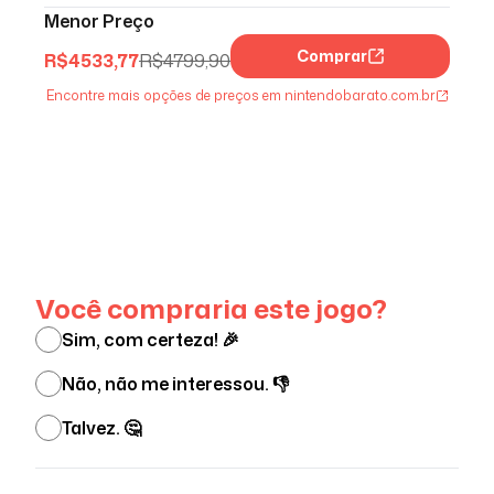
Menor Preço
Comprar
R$
4533,77
R$
4799,90
Encontre mais opções de preços em nintendobarato.com.br
Ver menos
Você compraria este jogo?
Sim, com certeza! 🎉
Não, não me interessou. 👎
Talvez. 🤔