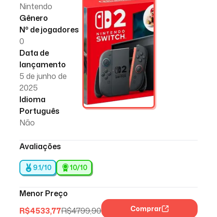
Nintendo
Gênero
Nº de jogadores
0
Data de
lançamento
5 de junho de
2025
Idioma
Português
Não
Avaliações
9.1/10
10
/10
Menor Preço
Comprar
R$
4533,77
R$
4799,90