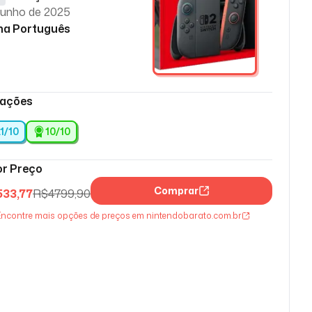
junho de 2025
ma Português
iações
.1/10
10
/10
r Preço
Comprar
533,77
R$
4799,90
ncontre mais opções de preços em nintendobarato.com.br