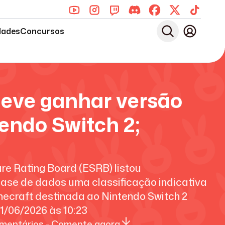
dades
Concursos
deve ganhar versão
endo Switch 2;
re Rating Board (ESRB) listou
ase de dados uma classificação indicativa
ecraft destinada ao Nintendo Switch 2
1/06/2026
às
10:23
mentários - Comente agora