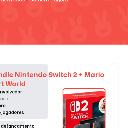
dle Nintendo Switch 2 + Mario
t World
nvolvedor
endo
ero
e jogadores
 de lançamento