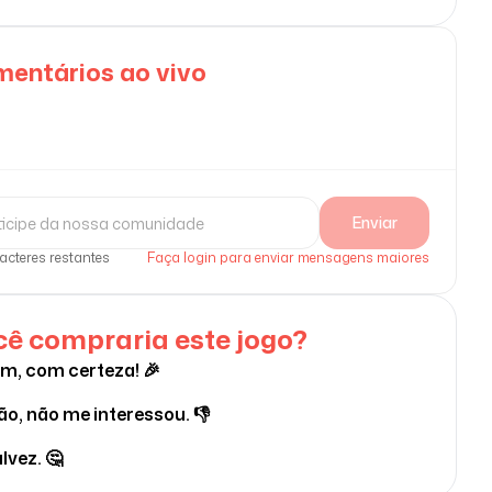
entários ao vivo
Enviar
acteres restantes
Faça login para enviar mensagens maiores
ê compraria este jogo?
im, com certeza! 🎉
ão, não me interessou. 👎
lvez. 🤔