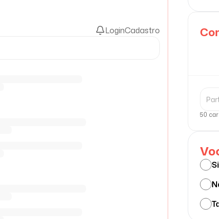
Com
Login
Cadastro
50 car
Voc
S
N
Ta