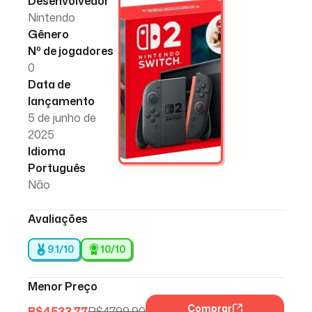
Desenvolvedor
Nintendo
Gênero
Nº de jogadores
0
Data de
lançamento
5 de junho de
2025
Idioma
Português
Não
Avaliações
9.1/10
10
/10
Menor Preço
Comprar
R$
4533,77
R$
4799,90