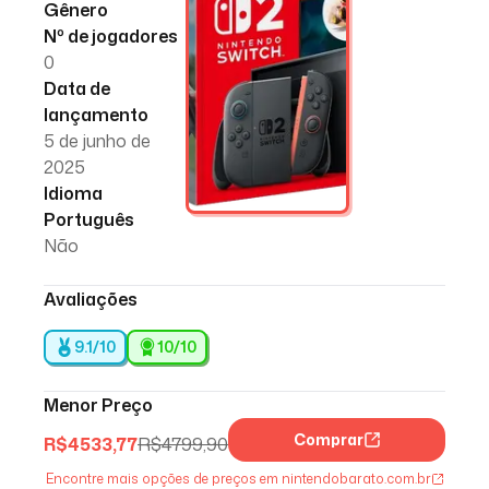
Gênero
Nº de jogadores
0
Data de
lançamento
5 de junho de
2025
Idioma
Português
Não
Avaliações
9.1/10
10
/10
Menor Preço
Comprar
R$
4533,77
R$
4799,90
Encontre mais opções de preços em nintendobarato.com.br