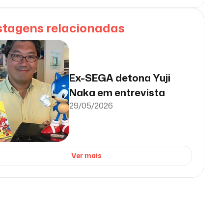
stagens relacionadas
Ex-SEGA detona Yuji
Naka em entrevista
29/05/2026
Ver mais