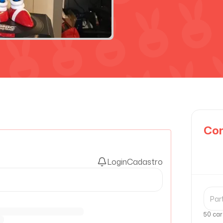
Com
Login
Cadastro
50 car