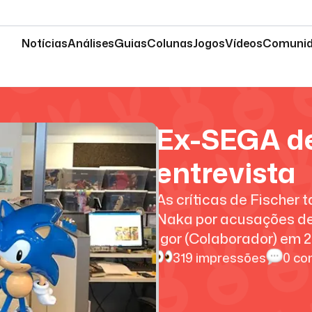
Notícias
Análises
Guias
Colunas
Jogos
Vídeos
Comuni
Ex-SEGA de
entrevista
As críticas de Fische
Naka por acusações de 
Igor (Colaborador)
em
2
319
impressões
0
com