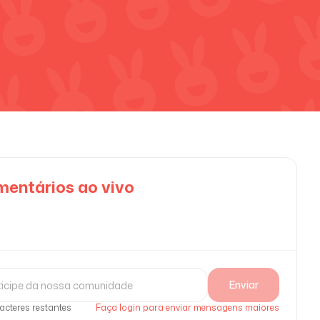
entários ao vivo
Enviar
acteres restantes
Faça login para enviar mensagens maiores