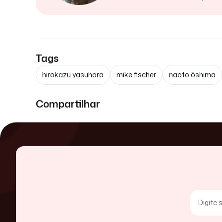
Tags
hirokazu yasuhara
mike fischer
naoto ōshima
Compartilhar