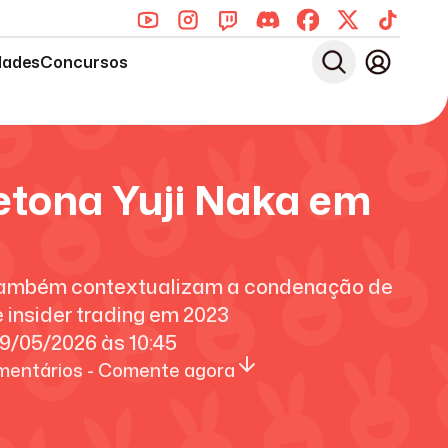
dades
Concursos
tona Yuji Naka em
r também contextualizam a condenação de
insider trading em 2023
9/05/2026
às
10:45
entários - Comente agora