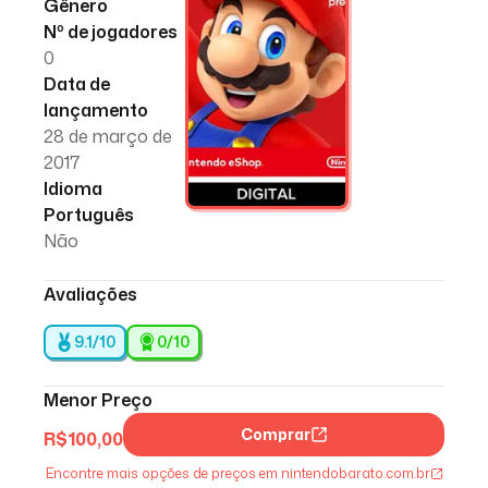
Gênero
Nº de jogadores
0
Data de
lançamento
28 de março de
2017
Idioma
Português
Não
Avaliações
9.1/10
0
/10
Menor Preço
Comprar
R$
100,00
Encontre mais opções de preços em nintendobarato.com.br