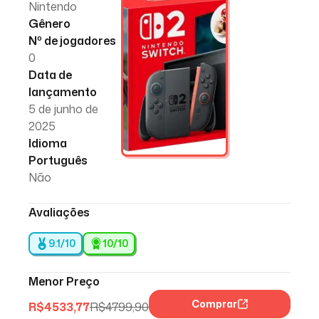
Nintendo
Gênero
Nº de jogadores
0
Data de
lançamento
5 de junho de
2025
Idioma
Português
Não
Avaliações
9.1/10
10
/10
Menor Preço
Comprar
R$
4533,77
R$
4799,90