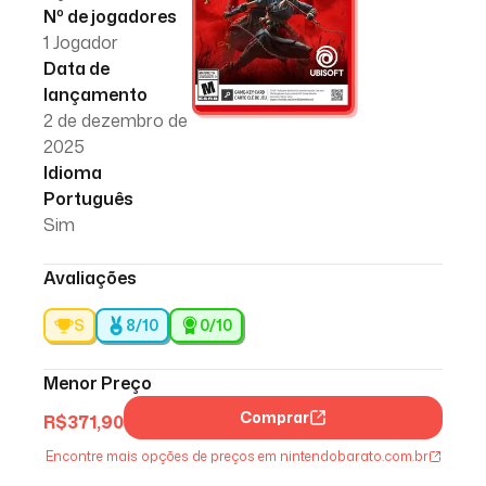
Nº de jogadores
1 Jogador
Data de
lançamento
2 de dezembro de
2025
Idioma
Português
Sim
Avaliações
S
8/10
0
/10
Menor Preço
Comprar
R$
371,90
Encontre mais opções de preços em nintendobarato.com.br