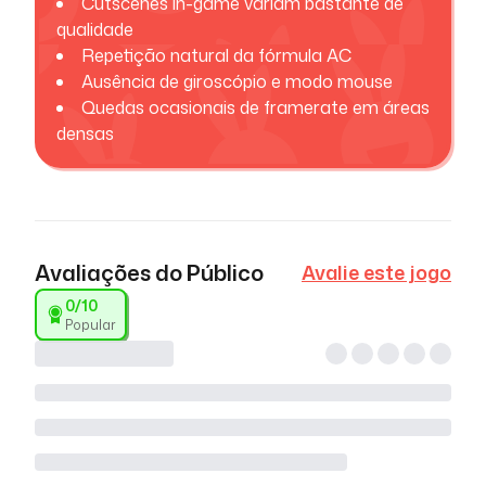
Cutscenes in-game variam bastante de
qualidade
Repetição natural da fórmula AC
Ausência de giroscópio e modo mouse
Quedas ocasionais de framerate em áreas
densas
Avaliações do Público
Avalie este jogo
0
/10
Popular