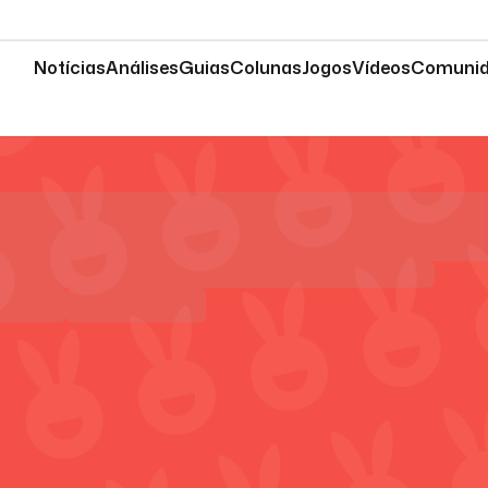
Notícias
Análises
Guias
Colunas
Jogos
Vídeos
Comuni