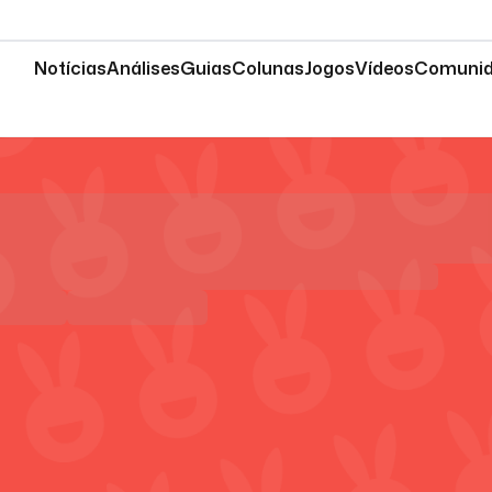
Notícias
Análises
Guias
Colunas
Jogos
Vídeos
Comuni